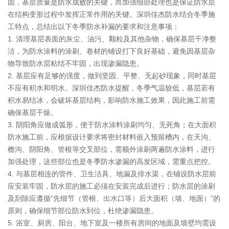
固，基层质量是防水成败的关键，而加强细部处理也是保证防水层
在结构变形过程中发挥正常作用的关键。深圳佳杰防水结合冬季施
工特点，总结出以下冬季防水补漏的要求和注意事项：
1. 清理基层表面的灰尘、油污、颗粒及其他杂物，确保基层干净整
洁，为防水涂料的涂刷、卷材的铺设打下良好基础，避免因基层杂
物导致防水层粘结不牢固，出现渗漏隐患。
2. 基层应有足够的强度，做到坚固、平整、无起砂现象，同时基层
不应有积水和明水。深圳佳杰防水提醒，冬季气温较低，基层若有
积水易结冰，会破坏基层结构，影响防水施工效果，因此施工前需
确保基层干燥。
3. 阴阳角应做成弧形，便于防水涂料涂刷均匀、无死角；在大面积
防水施工前，应根据设计要求将密封材料嵌入预留槽内，在天沟、
檐沟、阴阳角、管根等交叉部位，需额外涂刷两遍防水涂料，进行
加强处理，这些部位也是冬季防水渗漏的高发区域，需重点把控。
4. 与基层相连的管件、卫生洁具、地漏及排水渠，在铺设防水层前
应安装牢固，防水层的施工必须在安装完成后进行；防水层的涂刷
及刮除应遵循“先细节（管根、出水口等）后大面积（墙、地面）”的
原则，确保细节部位防水到位，杜绝渗漏隐患。
5. 浴室、厨房、阳台、地下室及一楼所有房间的地面及墙壁均需设