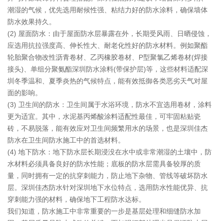
潮湿的气候，优先选用耐候性强、粘结力好的防水涂料，确保墙体
防水效果持久。
(2) 屋面防水：由于屋面防水层暴露在外，长期受风雨、日晒侵蚀，
应选用抗拉强度高、伸长性大、耐老化性好的防水材料。例如聚酯
轮胎聚合物改性沥青卷材、乙丙橡胶卷材、P型聚氯乙烯卷材(焊接
接头)、单组分聚氨酯深圳防水涂料(带保护层)等，这些材料适配深
圳冬季温和、夏季炎热的气候特点，能有效抵御各类恶劣天气对屋
面的影响。
(3) 卫生间的防水：卫生间属于水浴环境，防水不宜选用卷材，涂料
更为适宜。其中，水泥基丙烯酸涂料适配性最佳，可牢固粘贴瓷
砖，不易脱落，能有效应对卫生间频繁用水的场景，也是深圳佳杰
防水在卫生间防水施工中的首选材料。
(4) 地下防水：地下防水层长期浸没在水中或非常潮湿的土壤中，防
水材料必须具备良好的防水性能；底板的防水层需具备较厚的质
量，同时拥有一定的抗穿刺能力，防止地下杂物、管线等破坏防水
层。深圳佳杰防水针对深圳地下水位特点，选用防水性能优异、抗
穿刺能力强的材料，确保地下工程防水达标。
我们知道，防水施工中非常重要的一步是基层处理和细缝防水加