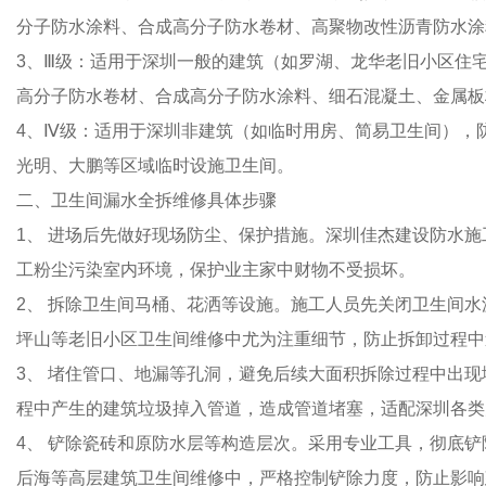
分子防水涂料、合成高分子防水卷材、高聚物改性沥青防水涂
3、Ⅲ级：适用于深圳一般的建筑（如罗湖、龙华老旧小区住
高分子防水卷材、合成高分子防水涂料、细石混凝土、金属板
4、Ⅳ级：适用于深圳非建筑（如临时用房、简易卫生间），
光明、大鹏等区域临时设施卫生间。
二、卫生间漏水全拆维修具体步骤
1、 进场后先做好现场防尘、保护措施。深圳佳杰建设防水
工粉尘污染室内环境，保护业主家中财物不受损坏。
2、 拆除卫生间马桶、花洒等设施。施工人员先关闭卫生间
坪山等老旧小区卫生间维修中尤为注重细节，防止拆卸过程中
3、 堵住管口、地漏等孔洞，避免后续大面积拆除过程中出
程中产生的建筑垃圾掉入管道，造成管道堵塞，适配深圳各类
4、 铲除瓷砖和原防水层等构造层次。采用专业工具，彻底
后海等高层建筑卫生间维修中，严格控制铲除力度，防止影响