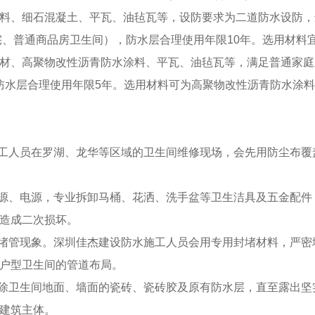
料、细石混凝土、平瓦、油毡瓦等，设防要求为二道防水设防，
宅、普通商品房卫生间），防水层合理使用年限10年。选用材料
材、高聚物改性沥青防水涂料、平瓦、油毡瓦等，满足普通家庭
防水层合理使用年限5年。选用材料可为高聚物改性沥青防水涂
施工人员在罗湖、龙华等区域的卫生间维修现场，会先用防尘布
水源、电源，专业拆卸马桶、花洒、洗手盆等卫生洁具及五金配
造成二次损坏。
现堵管现象。深圳佳杰建设防水施工人员会用专用封堵材料，严
户型卫生间的管道布局。
铲除卫生间地面、墙面的瓷砖、瓷砖胶及原有防水层，直至露出
建筑主体。