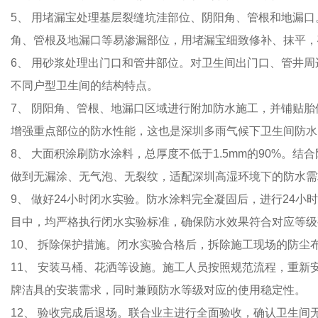
5、 用堵漏宝处理基层裂缝坑洼部位、阴阳角、管根和地漏
角、管根及地漏口等易渗漏部位，用堵漏宝细致修补、抹平，
6、 用砂浆处理出门口和管井部位。对卫生间出门口、管井
不同户型卫生间的结构特点。
7、 阴阳角、管根、地漏口区域进行附加防水施工，并铺贴
增强重点部位的防水性能，这也是深圳多雨气候下卫生间防水
8、 大面积涂刷防水涂料，总厚度不低于1.5mm的90%。
做到无漏涂、无气泡、无裂纹，适配深圳高湿环境下的防水需
9、 做好24小时闭水实验。防水涂料完全凝固后，进行24
目中，均严格执行闭水实验标准，确保防水效果符合对应等级
10、 拆除保护措施。闭水实验合格后，拆除施工现场的防
11、 安装马桶、花洒等设施。施工人员按照规范流程，重
牌洁具的安装需求，同时兼顾防水等级对应的使用稳定性。
12、 验收完成后退场。联合业主进行全面验收，确认卫生