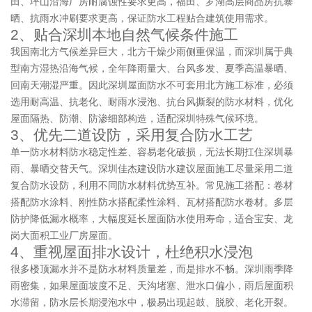
田、坪山沿海厂房耐腐蚀性要求更高，福田、罗湖高层商品房抗暴
晒、抗雨水冲刷要求更高，保证防水工程贴合建筑使用需求。
2、贴合深圳本地自然气候条件施工
我国南北方气候差异巨大，北方干燥少雨侧重保温，而深圳属于典
型南方湿热沿海气候，全年降雨量大、台风多发、夏季高温暴晒、
回南天潮湿严重。因此深圳屋面防水不可套用北方施工标准，必须
选用耐高温、抗老化、耐雨水浸泡、抗台风撕裂的防水材料，优化
屋面隔热、防潮、防渗细部构造，适配深圳特殊气候环境。
3、优先二道设防，采用复合防水工艺
单一防水材料防水稳定性差、容易老化破损，无法长期扛住深圳暴
雨、暴晒交替天气。深圳佳杰建设防水建议屋面施工尽量采用二道
复合防水设防，利用不同防水材料优势互补。常见施工搭配：卷材
搭配防水涂料、刚性防水搭配柔性涂料、瓦材搭配防水卷材。多层
防护降低漏水概率，大幅度延长屋面防水使用寿命，适合宝安、龙
岗大面积工业厂房屋面。
4、重视屋面排水设计，杜绝积水浸泡
很多楼顶漏水并不是防水材料质量差，而是排水不畅。深圳雨季降
雨密集，如果屋面坡度不足、天沟堵塞、泄水口偏小，雨后屋面积
水滞留，防水层长期浸泡水中，极易出现起鼓、脱胶、老化开裂。